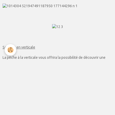
Sandres en verticale
La pêche à la verticale vous offrira la possibilité de découvrir une
technique minutieuse, pleine de subtilités et permettant de
débusquer les carnassiers dans les profondeurs parfois encombrées
de nos plans d’eaux. Nous aborderons le choix des leurres, les
grammages à utiliser ainsi que les méthodes de prospection.