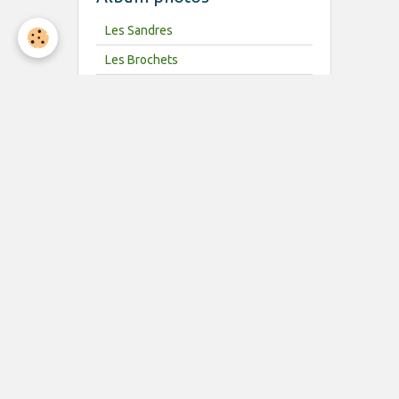
Les Sandres
Les Brochets
Les Perches
Echosondeur
Vidéos
PERDUS sur
CIJARA ! --
Les DIEUX de la
PECHE sont AVEC
NOUS ! --