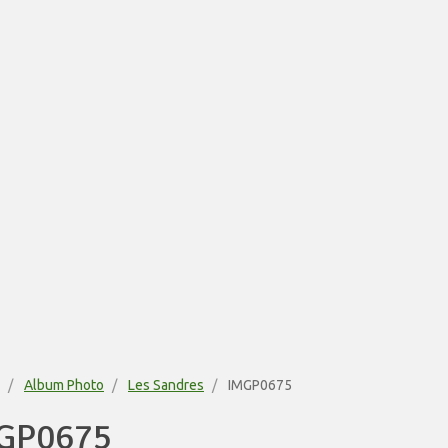
Album Photo
Les Sandres
IMGP0675
GP0675