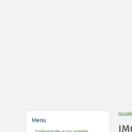
Accueil
Menu
IM
Guidage truite au toc nymphe